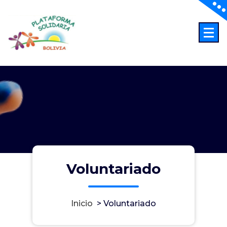
Saltar
al
contenido
Abriendo Horizontes
Voluntariado
Inicio
>
Voluntariado
Voluntariado