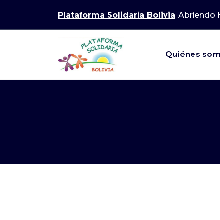
Saltar
Plataforma Solidaria Bolivia
Abr
al
contenido
Quiénes so
Abriendo Horizontes