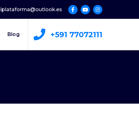
uliplataforma@outlook.es
+591 77072111
Blog