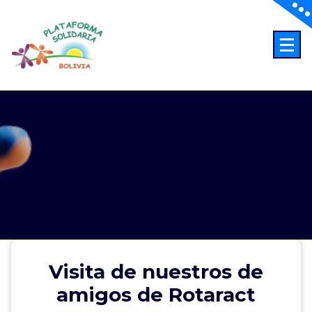
Saltar
al
contenido
Abriendo Horizontes
Visita de nuestros de
amigos de Rotaract
Visita de nuestros de amigos de