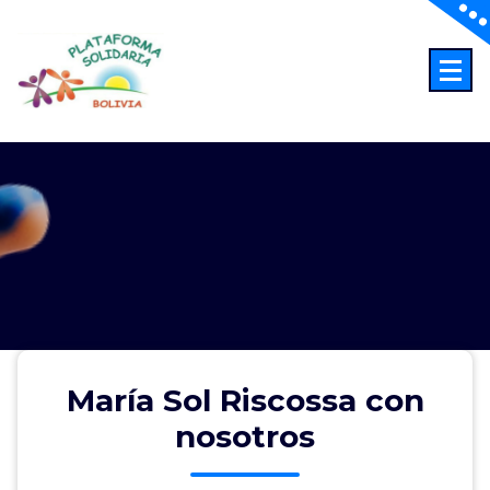
Saltar
al
contenido
Abriendo Horizontes
María Sol Riscossa con
nosotros