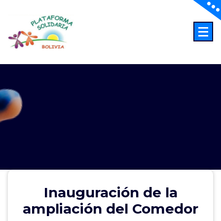
Saltar
al
contenido
Abriendo Horizontes
Inauguración de la
ampliación del Comedor
Inauguración de la ampliación