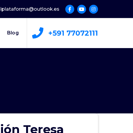
uliplataforma@outlook.es
+591 77072111
Blog
ión Teresa