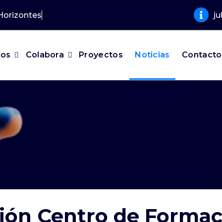
Hori
j
mos
Colabora
Proyectos
Noticias
Contacto
ión Centro de Formac