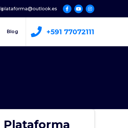
uliplataforma@outlook.es
+591 77072111
Blog
n Plataforma