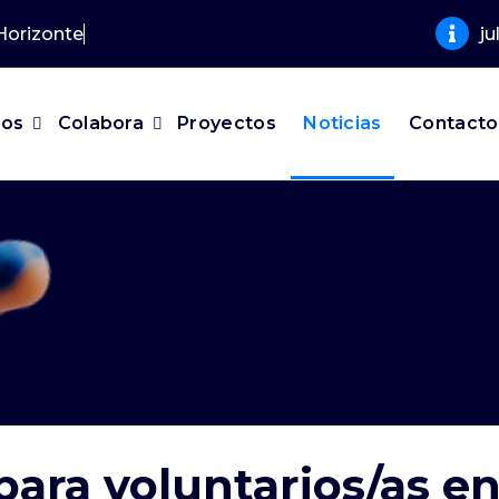
j
mos
Colabora
Proyectos
Noticias
Contacto
ara voluntarios/as e