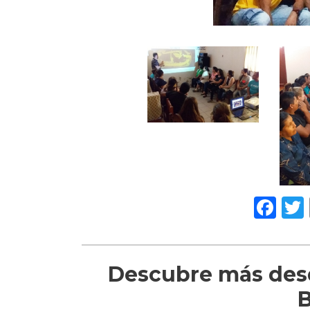
Fa
Descubre más desd
B