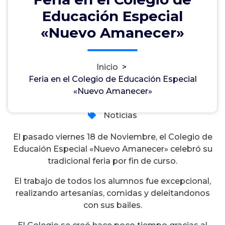
Educación Especial
Feria en el Colegio de Educación
«Nuevo Amanecer»
Especial «Nuevo Amanecer»
Inicio
>
Feria en el Colegio de Educación Especial
admin
21, Nov, 2016
«Nuevo Amanecer»
0
Noticias
El pasado viernes 18 de Noviembre, el Colegio de
Educaión Especial «Nuevo Amanecer» celebró su
tradicional feria por fin de curso.
El trabajo de todos los alumnos fue excepcional,
realizando artesanías, comidas y deleitandonos
con sus bailes.