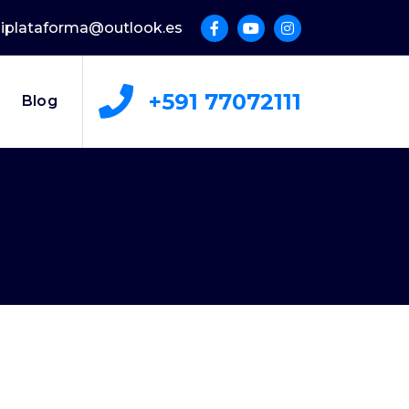
uliplataforma@outlook.es
+591 77072111
Blog