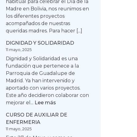
habitual para celebrar el Día de la
Madre en Bolivia, nos reunimos en
los diferentes proyectos
acompañados de nuestras
queridas madres. Para hacer [...]
DIGNIDAD Y SOLIDARIDAD
11 mayo, 2025
Dignidad y Solidaridad es una
fundación que pertenece a la
Parroquia de Guadalupe de
Madrid. Ya han intervenido y
aportado con varios proyectos.
Este año decidieron colaborar con
:
mejorar el...
Lee más
DIGNIDAD
CURSO DE AUXILIAR DE
Y
ENFERMERIA
SOLIDARIDAD
11 mayo, 2025