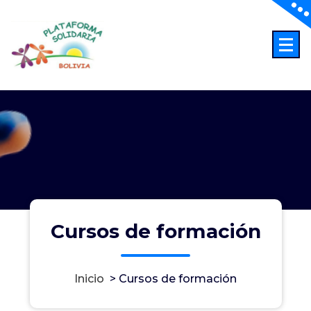
Saltar
al
contenido
Abriendo Horizontes
Cursos de formación
Inicio
>
Cursos de formación
Cursos de formación