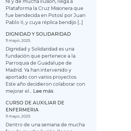
fe y de mucha ilusión, llega a
Plataforma la Cruz Misionera que
fue bendecida en Potosí por Juan
Pablo II, y cuya réplica bendijo [...]
DIGNIDAD Y SOLIDARIDAD
11 mayo, 2025
Dignidad y Solidaridad es una
fundación que pertenece a la
Parroquia de Guadalupe de
Madrid. Ya han intervenido y
aportado con varios proyectos.
Este año decidieron colaborar con
:
mejorar el...
Lee más
DIGNIDAD
CURSO DE AUXILIAR DE
Y
ENFERMERIA
SOLIDARIDAD
11 mayo, 2025
Dentro de una semana de mucha