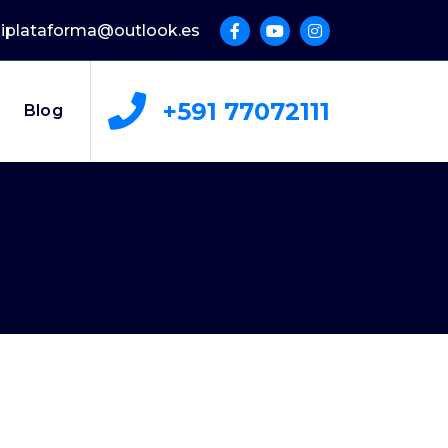
uliplataforma@outlook.es
+591 77072111
Blog