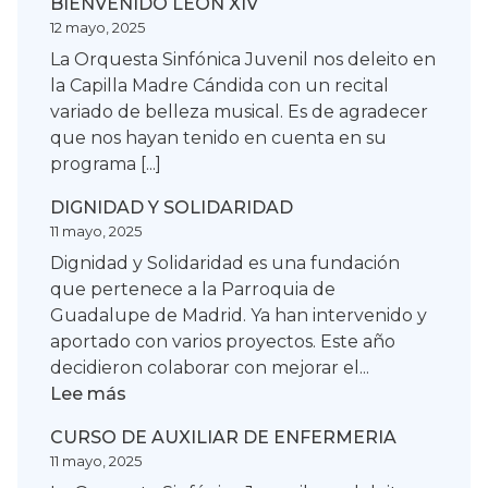
BIENVENIDO LEON XIV
12 mayo, 2025
La Orquesta Sinfónica Juvenil nos deleito en
la Capilla Madre Cándida con un recital
variado de belleza musical. Es de agradecer
que nos hayan tenido en cuenta en su
programa [...]
DIGNIDAD Y SOLIDARIDAD
11 mayo, 2025
Dignidad y Solidaridad es una fundación
que pertenece a la Parroquia de
Guadalupe de Madrid. Ya han intervenido y
aportado con varios proyectos. Este año
decidieron colaborar con mejorar el...
:
Lee más
DIGNIDAD
CURSO DE AUXILIAR DE ENFERMERIA
Y
11 mayo, 2025
SOLIDARIDAD