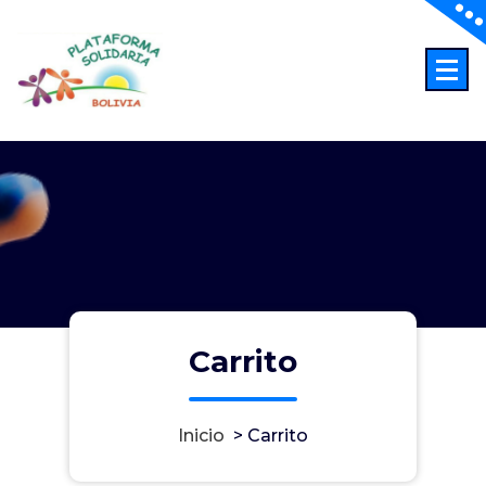
Saltar
al
contenido
Abriendo Horizontes
Carrito
Inicio
>
Carrito